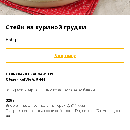
Стейк из куриной грудки
850
р.
В корзину
Начисление КеГЛей: 331
Обмен КеГЛей: 9 444
со спаржей и картофельным крокетом с соусом блю чиз
326 г
Энергетическая ценность (на порцию): 811 ккал
Пищевая ценность (на порцию): белков - 49 г, жиров - 49 г, углеводов -
44 г