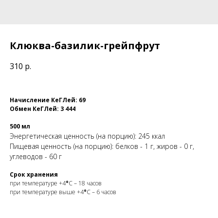
Клюква-базилик-грейпфрут
310
р.
Начисление КеГЛей: 69
Обмен КеГЛей: 3 444
500 мл
Энергетическая ценность (на порцию): 245 ккал
Пищевая ценность (на порцию): белков - 1 г, жиров - 0 г,
углеводов - 60 г
Срок хранения
при температуре +4
°
С – 18 часов
при температуре выше +4
°
С – 6 часов