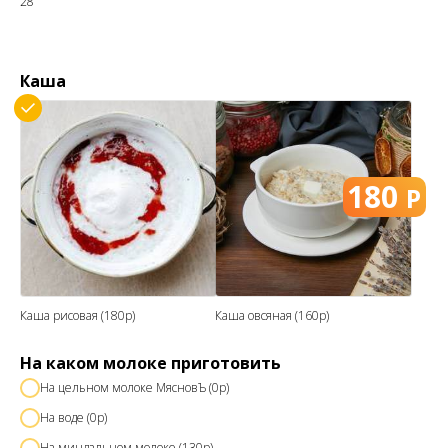
28
Каша
180
Р
Каша рисовая (180р)
Каша овсяная (160р)
На каком молоке приготовить
На цельном молоке МясновЪ (0р)
На воде (0р)
На миндальном молоке (130р)