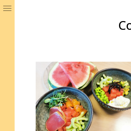
С
RED