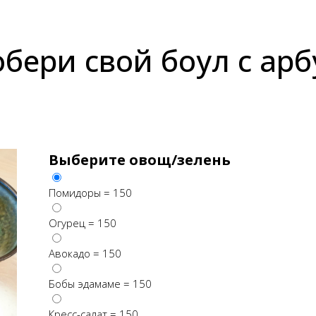
обери свой боул с ар
Выберите овощ/зелень
Помидоры = 150
Огурец = 150
Авокадо = 150
Бобы эдамаме = 150
Кресс-салат = 150